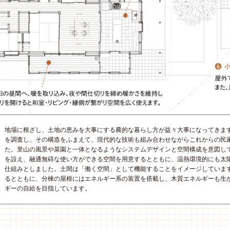
地場に根ざし、土地の恵みを大事にする農的な暮らし方が益々大事になってきま
を調査し、その構造をふまえて、現代的な技術も組み合わせながらこれからの民
た。里山の風景や菜園と一体となるようなシステムデザインと空間構成を意図し
を設え、融通無碍な使い方ができる空間を用意するとともに、温熱環境的にも太
仕組みとしました。土間は「働く空間」として機能することをイメージしていま
るとともに、分棟の屋根にはエネルギー系の装置を搭載し、木質エネルギーも生
ギーの自給を目指しています。