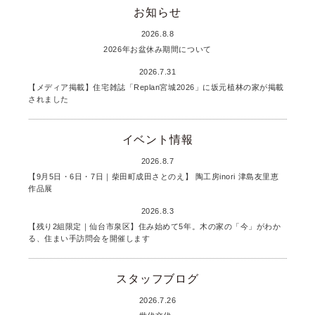
お知らせ
2026.8.8
2026年お盆休み期間について
2026.7.31
【メディア掲載】住宅雑誌「Replan宮城2026」に坂元植林の家が掲載
されました
イベント情報
2026.8.7
【9月5日・6日・7日｜柴田町成田さとのえ】 陶工房inori 津島友里恵
作品展
2026.8.3
【残り2組限定｜仙台市泉区】住み始めて5年。木の家の「今」がわか
る、住まい手訪問会を開催します
スタッフブログ
2026.7.26