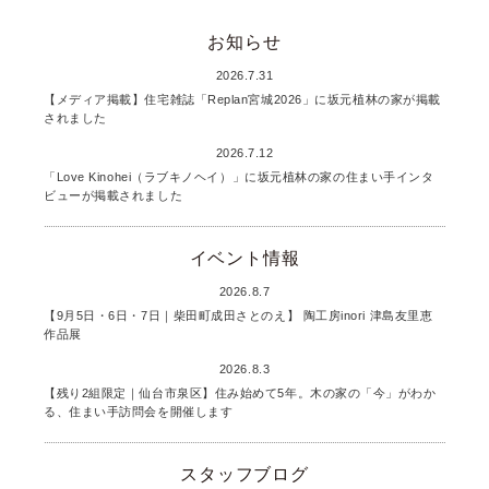
お知らせ
2026.7.31
【メディア掲載】住宅雑誌「Replan宮城2026」に坂元植林の家が掲載
されました
2026.7.12
「Love Kinohei（ラブキノヘイ）」に坂元植林の家の住まい手インタ
ビューが掲載されました
イベント情報
2026.8.7
【9月5日・6日・7日｜柴田町成田さとのえ】 陶工房inori 津島友里恵
作品展
2026.8.3
【残り2組限定｜仙台市泉区】住み始めて5年。木の家の「今」がわか
る、住まい手訪問会を開催します
スタッフブログ