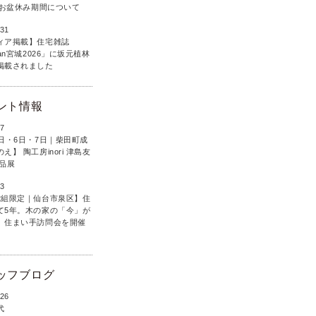
6年お盆休み期間について
.31
ィア掲載】住宅雑誌
lan宮城2026」に坂元植林
掲載されました
ント情報
.7
5日・6日・7日｜柴田町成
え】 陶工房inori 津島友
作品展
.3
2組限定｜仙台市泉区】住
て5年。木の家の「今」が
、住まい手訪問会を開催
ッフブログ
.26
代