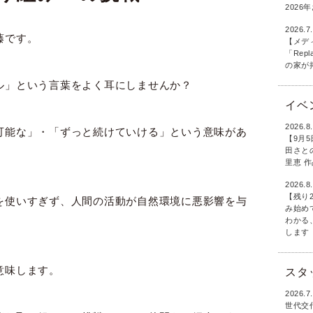
202
2026.7
藤です。
【メデ
「Rep
の家が
ル」という言葉をよく耳にしませんか？
イベ
2026.8
可能な」・「ずっと続けていける」という意味があ
【9月
田さとの
里恵 
2026.8
【残り
を使いすぎず、人間の活動が自然環境に悪影響を与
み始め
わかる
します
意味します。
スタ
2026.7
世代交