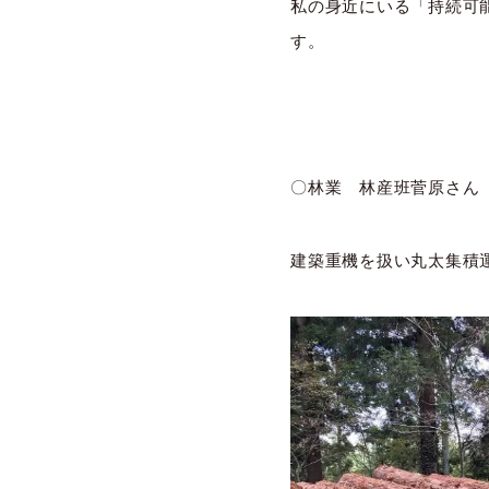
私の身近にいる「持続可
す。
〇林業 林産班菅原さん
建築重機を扱い丸太集積