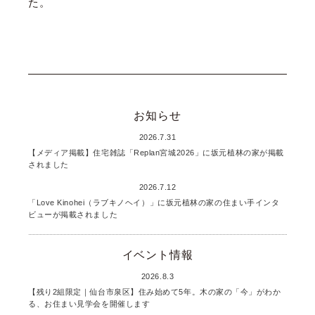
た。
お知らせ
2026.7.31
【メディア掲載】住宅雑誌「Replan宮城2026」に坂元植林の家が掲載
されました
2026.7.12
「Love Kinohei（ラブキノヘイ）」に坂元植林の家の住まい手インタ
ビューが掲載されました
イベント情報
2026.8.3
【残り2組限定｜仙台市泉区】住み始めて5年。木の家の「今」がわか
る、お住まい見学会を開催します