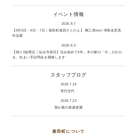
イベント情報
2026.8.7
【9月5日・6日・7日｜柴田町成田さとのえ】 陶工房inori 津島友里恵
作品展
2026.8.3
【残り2組限定｜仙台市泉区】住み始めて5年。木の家の「今」がわか
る、住まい手訪問会を開催します
スタッフブログ
2026.7.26
世代交代
2026.7.23
我が家の家庭菜園
柴田町について