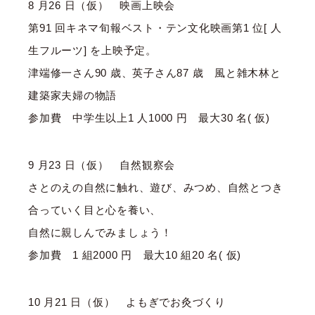
8 月26 日（仮） 映画上映会
第91 回キネマ旬報ベスト・テン文化映画第1 位[ 人
生フルーツ] を上映予定。
津端修一さん90 歳、英子さん87 歳 風と雑木林と
建築家夫婦の物語
参加費 中学生以上1 人1000 円 最大30 名( 仮)
9 月23 日（仮） 自然観察会
さとのえの自然に触れ、遊び、みつめ、自然とつき
合っていく目と心を養い、
自然に親しんでみましょう！
参加費 1 組2000 円 最大10 組20 名( 仮)
10 月21 日（仮） よもぎでお灸づくり