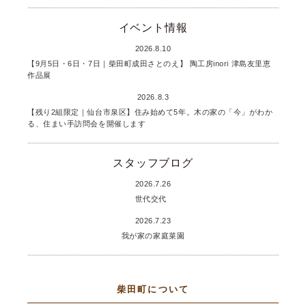
イベント情報
2026.8.10
【9月5日・6日・7日｜柴田町成田さとのえ】 陶工房inori 津島友里恵
作品展
2026.8.3
【残り2組限定｜仙台市泉区】住み始めて5年。木の家の「今」がわか
る、住まい手訪問会を開催します
スタッフブログ
2026.7.26
世代交代
2026.7.23
我が家の家庭菜園
柴田町について