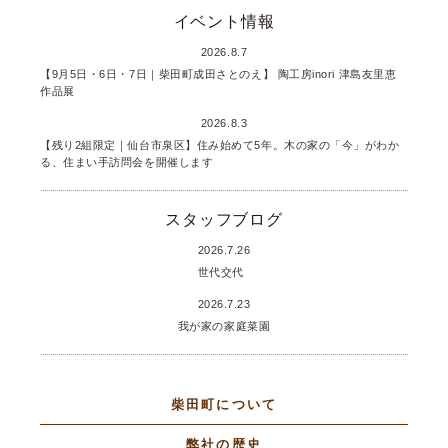
イベント情報
2026.8.7
【9月5日・6日・7日｜柴田町成田さとのえ】 陶工房inori 津島友里恵
作品展
2026.8.3
【残り2組限定｜仙台市泉区】住み始めて5年。木の家の「今」がわか
る、住まい手訪問会を開催します
スタッフブログ
2026.7.26
世代交代
2026.7.23
我が家の家庭菜園
柴田町について
弊社の歴史