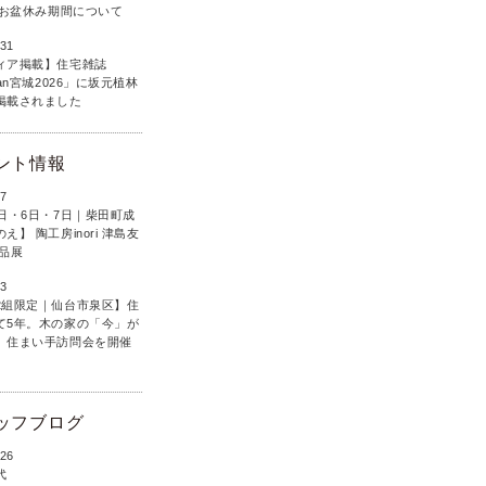
6年お盆休み期間について
.31
ィア掲載】住宅雑誌
lan宮城2026」に坂元植林
掲載されました
ント情報
.7
5日・6日・7日｜柴田町成
え】 陶工房inori 津島友
作品展
.3
2組限定｜仙台市泉区】住
て5年。木の家の「今」が
、住まい手訪問会を開催
ッフブログ
.26
代