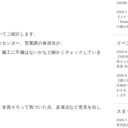
202
2026.7
【メデ
「Rep
の家が
いてご紹介します。
イベ
スセンター、営業課の各担当が、
、施工に不備はないかなど細かくチェックしていき
2026.8
【9月
田さとの
里恵 
2026.8
【残り
み始め
わかる
します
、全員そろって気づいた点、反省点など意見を出し
スタ
2026.7
世代交