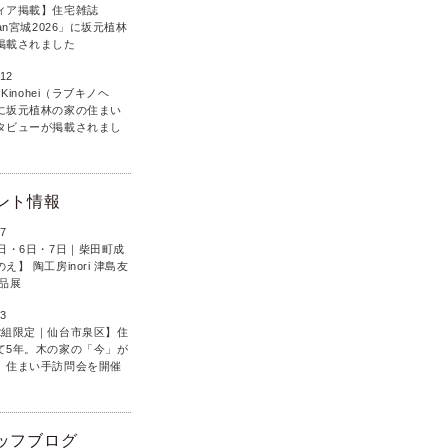
ィア掲載】住宅雑誌
lan宮城2026」に坂元植林
掲載されました
.12
 Kinohei（ラブキノヘ
に坂元植林の家の住まい
タビューが掲載されまし
ント情報
.7
5日・6日・7日｜柴田町成
え】 陶工房inori 津島友
作品展
.3
2組限定｜仙台市泉区】住
て5年。木の家の「今」が
、住まい手訪問会を開催
ッフブログ