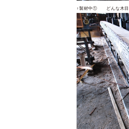
↑製材中① どんな木目