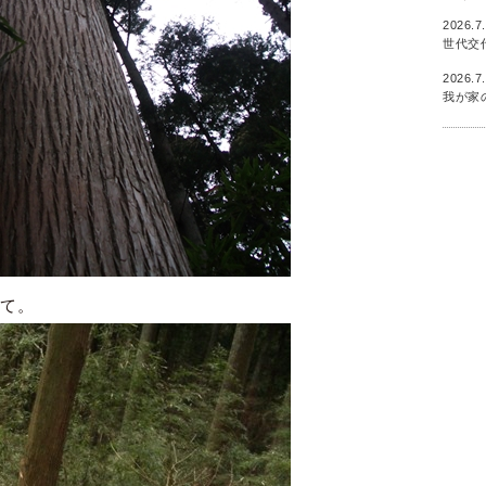
2026.7
世代交
2026.7
我が家
にて。