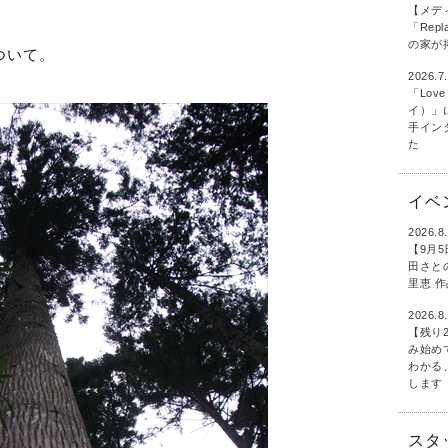
【メデ
「Rep
の家が
ついて。
2026.7
「Love
イ）」
手イン
た
イベ
2026.8
【9月
田さとの
里恵 
2026.8
【残り
み始め
わかる
します
スタ