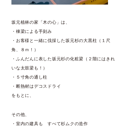
坂元植林の家「木の心」は、
・棟梁による手刻み
・お客様と一緒に伐採した坂元杉の大黒柱（１尺
角、８ｍ！）
・ふんだんに表した坂元杉の化粧梁（２階にはきれ
いな太鼓梁も！）
・５寸角の通し柱
・断熱材はデコスドライ
をもとに、
その他、
・室内の建具も すべて杉ムクの造作