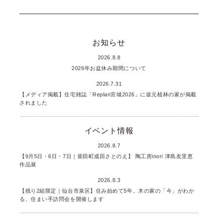
お知らせ
2026.8.8
2026年お盆休み期間について
2026.7.31
【メディア掲載】住宅雑誌「Replan宮城2026」に坂元植林の家が掲載
されました
イベント情報
2026.8.7
【9月5日・6日・7日｜柴田町成田さとのえ】 陶工房inori 津島友里恵
作品展
2026.8.3
【残り2組限定｜仙台市泉区】住み始めて5年。木の家の「今」がわか
る、住まい手訪問会を開催します