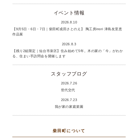
イベント情報
2026.8.10
【9月5日・6日・7日｜柴田町成田さとのえ】 陶工房inori 津島友里恵
作品展
2026.8.3
【残り2組限定｜仙台市泉区】住み始めて5年。木の家の「今」がわか
る、住まい手訪問会を開催します
スタッフブログ
2026.7.26
世代交代
2026.7.23
我が家の家庭菜園
柴田町について