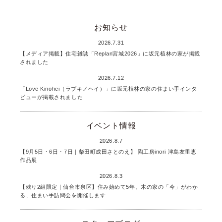
お知らせ
2026.7.31
【メディア掲載】住宅雑誌「Replan宮城2026」に坂元植林の家が掲載
されました
2026.7.12
「Love Kinohei（ラブキノヘイ）」に坂元植林の家の住まい手インタ
ビューが掲載されました
イベント情報
2026.8.7
【9月5日・6日・7日｜柴田町成田さとのえ】 陶工房inori 津島友里恵
作品展
2026.8.3
【残り2組限定｜仙台市泉区】住み始めて5年。木の家の「今」がわか
る、住まい手訪問会を開催します