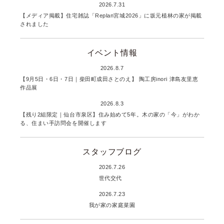
2026.7.31
【メディア掲載】住宅雑誌「Replan宮城2026」に坂元植林の家が掲載
されました
イベント情報
2026.8.7
【9月5日・6日・7日｜柴田町成田さとのえ】 陶工房inori 津島友里恵
作品展
2026.8.3
【残り2組限定｜仙台市泉区】住み始めて5年。木の家の「今」がわか
る、住まい手訪問会を開催します
スタッフブログ
2026.7.26
世代交代
2026.7.23
我が家の家庭菜園