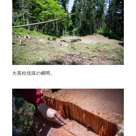
大黒柱伐採の瞬間。