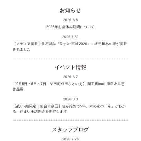
お知らせ
2026.8.8
2026年お盆休み期間について
2026.7.31
【メディア掲載】住宅雑誌「Replan宮城2026」に坂元植林の家が掲載
されました
イベント情報
2026.8.7
【9月5日・6日・7日｜柴田町成田さとのえ】 陶工房inori 津島友里恵
作品展
2026.8.3
【残り2組限定｜仙台市泉区】住み始めて5年。木の家の「今」がわか
る、住まい手訪問会を開催します
スタッフブログ
2026.7.26