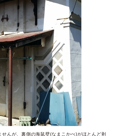
ませんが、裏側の海鼠壁(なまこかべ)がほとんど剥