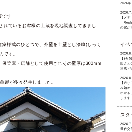
202
2026.7
藤です
【メデ
「Rep
討されているお客様の土蔵を現地調査してきまし
の家が
イベ
建築様式のひとつで、外壁を土壁とし漆喰(しっく
のです。
2026.8
【9月
保管庫・店舗として使用されその壁厚は300mm
田さとの
里恵 
2026.8
や亀裂が多々発生しました。
【残り
み始め
わかる
します
スタ
2026.7
世代交