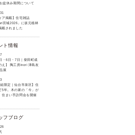
6年お盆休み期間について
.31
ィア掲載】住宅雑誌
lan宮城2026」に坂元植林
掲載されました
ント情報
.7
5日・6日・7日｜柴田町成
え】 陶工房inori 津島友
作品展
.3
2組限定｜仙台市泉区】住
て5年。木の家の「今」が
、住まい手訪問会を開催
ッフブログ
.26
代