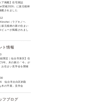
ィア掲載】住宅雑誌
lan宮城2026」に坂元植林
掲載されました
.12
 Kinohei（ラブキノヘ
に坂元植林の家の住まい
タビューが掲載されまし
ント情報
.3
2組限定｜仙台市泉区】住
て5年。木の家の「今」が
、お住まい見学会を開催
.30
5・26 仙台市太白区鈎取
な木の平屋」見学会
ッフブログ