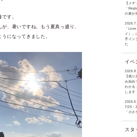
【メデ
「Rep
の家が
藤です。
2026.7
んが、暑いですね。もう夏真っ盛り、
「Love
イ）」
ようになってきました。
手イン
た
イベ
2026.8
【残り
み始め
わかる
します
2026.6
7/2
「小さ
スタ