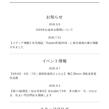
お知らせ
2026.8.8
2026年お盆休み期間について
2026.7.31
【メディア掲載】住宅雑誌「Replan宮城2026」に坂元植林の家が掲載
されました
イベント情報
2026.8.7
【9月5日・6日・7日｜柴田町成田さとのえ】 陶工房inori 津島友里恵
作品展
2026.8.3
【残り2組限定｜仙台市泉区】住み始めて5年。木の家の「今」がわか
る、住まい手訪問会を開催します