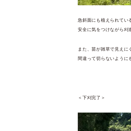
急斜面にも植えられてい
安全に気をつけながら刈
また、苗が雑草で見えに
間違って切らないように
＜下刈完了＞