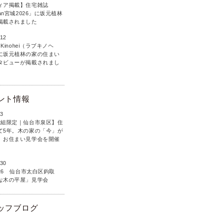
ィア掲載】住宅雑誌
lan宮城2026」に坂元植林
掲載されました
.12
 Kinohei（ラブキノヘ
に坂元植林の家の住まい
タビューが掲載されまし
ント情報
.3
2組限定｜仙台市泉区】住
て5年。木の家の「今」が
、お住まい見学会を開催
.30
5・26 仙台市太白区鈎取
な木の平屋」見学会
ッフブログ