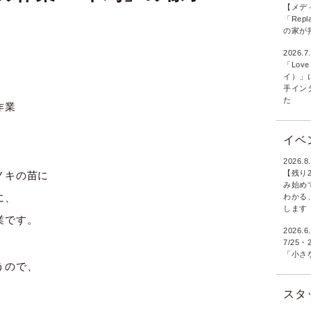
【メデ
「Rep
の家が
2026.7
「Love
イ）」
手イン
た
作業
イベ
2026.8
【残り
ノキの苗に
み始め
に、
わかる
します
業です。
2026.6
7/2
「小さ
うので、
スタ