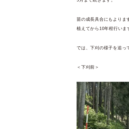
苗の成長具合にもよりま
植えてから10年程行いま
では、下刈の様子を追っ
＜下刈前＞