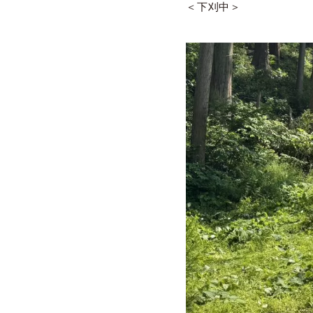
＜下刈中＞