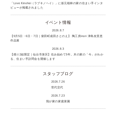
「Love Kinohei（ラブキノヘイ）」に坂元植林の家の住まい手インタ
ビューが掲載されました
イベント情報
2026.8.7
【9月5日・6日・7日｜柴田町成田さとのえ】 陶工房inori 津島友里恵
作品展
2026.8.3
【残り2組限定｜仙台市泉区】住み始めて5年。木の家の「今」がわか
る、住まい手訪問会を開催します
スタッフブログ
2026.7.26
世代交代
2026.7.23
我が家の家庭菜園