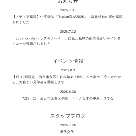
お知らせ
2026.7.31
【メディア掲載】住宅雑誌「Replan宮城2026」に坂元植林の家が掲載
されました
2026.7.12
「Love Kinohei（ラブキノヘイ）」に坂元植林の家の住まい手インタ
ビューが掲載されました
イベント情報
2026.8.3
【残り2組限定｜仙台市泉区】住み始めて5年。木の家の「今」がわか
る、お住まい見学会を開催します
2026.6.30
7/25・26 仙台市太白区鈎取 「小さな木の平屋」見学会
スタッフブログ
2026.7.26
世代交代