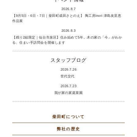
2026.8.7
【9月5日・6日・7日｜柴田町成田さとのえ】 陶工房inori 津島友里恵
作品展
2026.8.3
【残り2組限定｜仙台市泉区】住み始めて5年。木の家の「今」がわか
る、住まい手訪問会を開催します
スタッフブログ
2026.7.26
世代交代
2026.7.23
我が家の家庭菜園
柴田町について
弊社の歴史