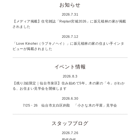
お知らせ
2026.7.31
【メディア掲載】住宅雑誌「Replan宮城2026」に坂元植林の家が掲載
されました
2026.7.12
「Love Kinohei（ラブキノヘイ）」に坂元植林の家の住まい手インタ
ビューが掲載されました
イベント情報
2026.8.3
【残り2組限定｜仙台市泉区】住み始めて5年。木の家の「今」がわか
る、お住まい見学会を開催します
2026.6.30
7/25・26 仙台市太白区鈎取 「小さな木の平屋」見学会
スタッフブログ
2026.7.26
世代交代