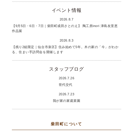
イベント情報
2026.8.7
【9月5日・6日・7日｜柴田町成田さとのえ】 陶工房inori 津島友里恵
作品展
2026.8.3
【残り2組限定｜仙台市泉区】住み始めて5年。木の家の「今」がわか
る、住まい手訪問会を開催します
スタッフブログ
2026.7.26
世代交代
2026.7.23
我が家の家庭菜園
柴田町について