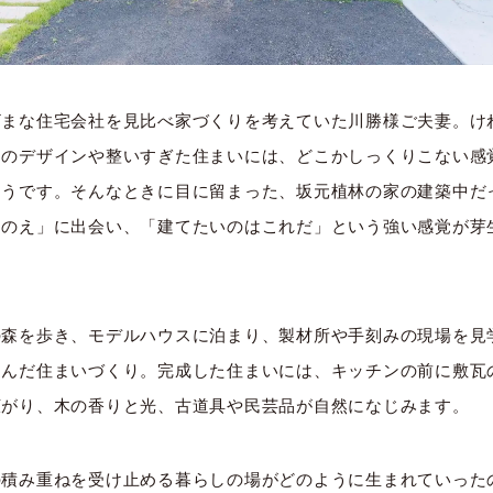
ざまな住宅会社を見比べ家づくりを考えていた川勝様ご夫妻。け
りのデザインや整いすぎた住まいには、どこかしっくりこない感
そうです。そんなときに目に留まった、坂元植林の家の建築中だ
とのえ」に出会い、「建てたいのはこれだ」という強い感覚が芽
。
の森を歩き、モデルハウスに泊まり、製材所や手刻みの現場を見
進んだ住まいづくり。完成した住まいには、キッチンの前に敷瓦
広がり、木の香りと光、古道具や民芸品が自然になじみます。
の積み重ねを受け止める暮らしの場がどのように生まれていった