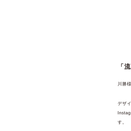
「
川勝
デザ
Ins
す。