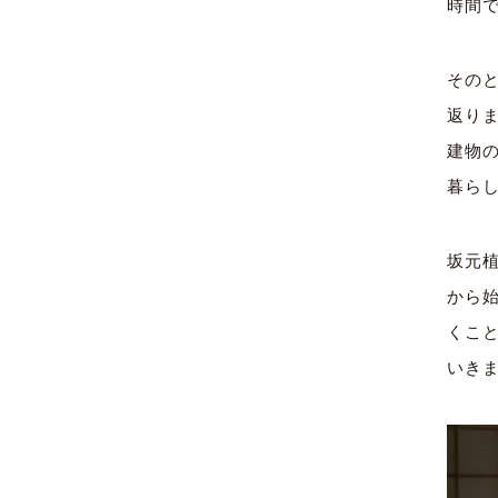
時間
その
返り
建物
暮ら
坂元
から
くこ
いき