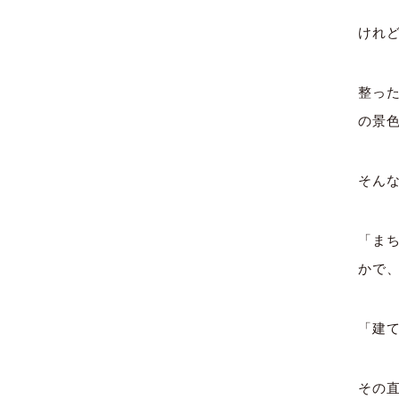
けれ
整っ
の景
そん
「ま
かで
「建
その