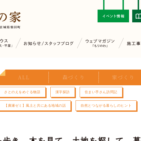
ALL
森づくり
家づくり
さとのえをめぐる物語
漢字探訪
住まい手さん訪問記
【廣瀬ゼミ】風土と共にある地域の話
自然とつながる暮らしのヒント
を歩き、木を見て、土地を探して。