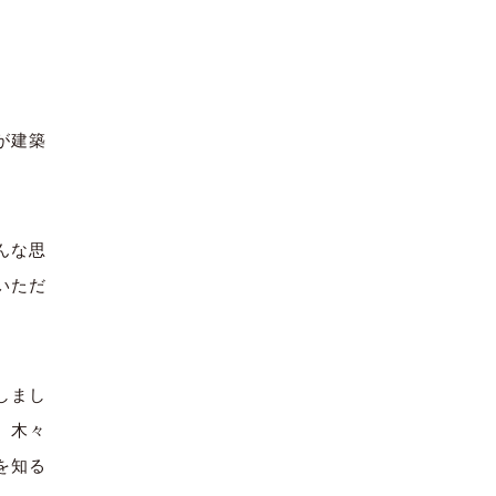
が建築
んな思
いただ
しまし
、木々
を知る