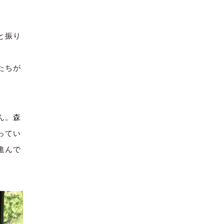
と振り
たちが
ん。森
ってい
進んで