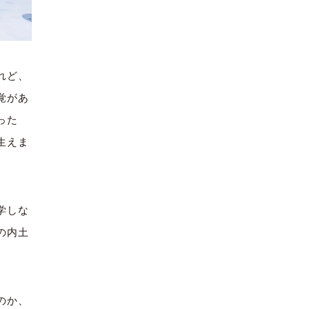
れど、
覚があ
った
生えま
学しな
の内土
のか、