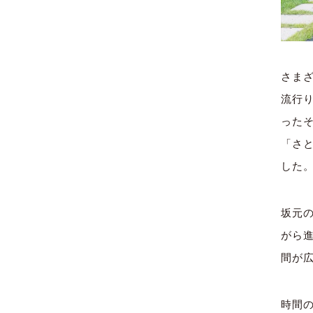
さま
流行
った
「さ
した
坂元
がら
間が
時間