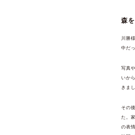
森
川勝
中だ
写真
いか
きま
その
た。
の表