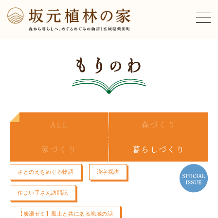
ALL
森づくり
家づくり
暮らしづくり
さとのえをめぐる物語
漢字探訪
住まい手さん訪問記
【廣瀬ゼミ】風土と共にある地域の話