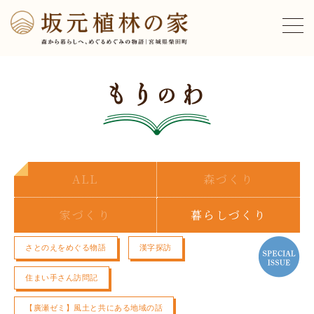
ALL
森づくり
家づくり
暮らしづくり
さとのえをめぐる物語
漢字探訪
住まい手さん訪問記
【廣瀬ゼミ】風土と共にある地域の話