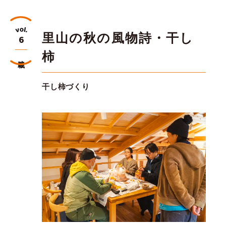
里山の秋の風物詩・干し
6
柿
連載
干し柿づくり