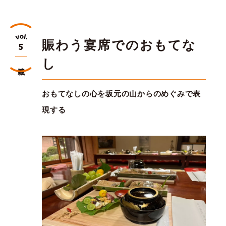
賑わう宴席でのおもてな
5
し
連載
おもてなしの心を坂元の山からのめぐみで表
現する