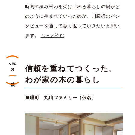
時間の積み重ねを受け止める暮らしの場がど
のように生まれていったのか、川勝様のイン
タビューを通して振り返っていきたいと思い
ます。
もっと読む
信頼を重ねてつくった、
8
わが家の木の暮らし
連載
亘理町 丸山ファミリー（仮名）