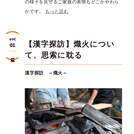
の様子を見守るご家族の表情もどこかやわら
かです。
もっと読む
【漢字探訪】熾火につい
01
て、思索に耽る
連載
漢字探訪 ～熾火～