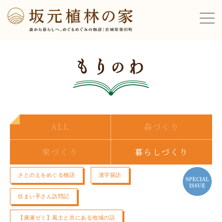
ALL
森づくり
家づくり
暮らしづくり
さとのえをめぐる物語
漢字探訪
住まい手さん訪問記
【廣瀬ゼミ】風土と共にある地域の話